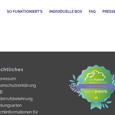
N
SO FUNKTIONIERT’S
INDIVIDUELLE BOX
FAQ
PRESS
chtliches
pressum
tenschutzerklärung
B
derrufsbelehrung
hlungsarten
ichtinformationen für