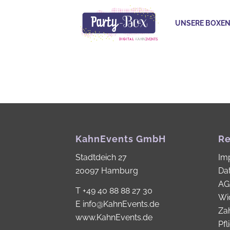
UNSERE BOXE
KahnEvents GmbH
Re
Stadtdeich 27
Im
20097 Hamburg
Da
AG
T
+49 40 88 88 27 30
Wi
E
info@KahnEvents.de
Za
www.KahnEvents.de
Pfl