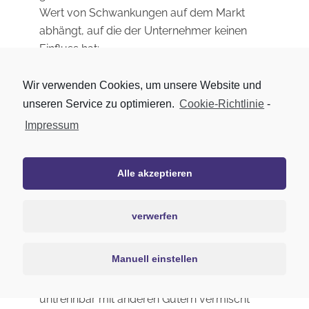
Wert von Schwankungen auf dem Markt
abhängt, auf die der Unternehmer keinen
Einfluss hat;
zur Lieferung von Zeitungen, Zeitschriften oder
Wir verwenden Cookies, um unsere Website und
Illustrierten mit Ausnahme von Abonnement-
unseren Service zu optimieren.
Cookie-Richtlinie
-
Verträgen.
Impressum
Das Widerrufsrecht erlischt vorzeitig bei Verträgen
zur Lieferung versiegelter Waren, die aus
Alle akzeptieren
Gründen des Gesundheitsschutzes oder der
Hygiene nicht zur Rückgabe geeignet sind, wenn
verwerfen
ihre Versiegelung nach der Lieferung entfernt
wurde;
Manuell einstellen
zur Lieferung von Waren, wenn diese nach der
Lieferung auf Grund ihrer Beschaffenheit
untrennbar mit anderen Gütern vermischt