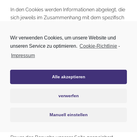
In den Cookies werden Informationen abgelegt, die
sich jeweils im Zusammenhang mit dem spezifisch
eingesetzten Endgerät ergeben. Dies bedeutet
jedoch nicht, dass wir dadurch unmittelbar
Wir verwenden Cookies, um unsere Website und
Kenntnis von Ihrer Identität erhalten.
unseren Service zu optimieren.
Cookie-Richtlinie
-
Unser Content-Management-System (WordPress)
Impressum
setzt überdies technisch notwendige Cookies ein,
um Funktionen wie das Einloggen in den
Alle akzeptieren
Administratoren-Bereich oder ggf. das Schreiben
und Posten von Kommentaren für registrierte
Besucher (wenn von uns freigeschaltet) zu
verwerfen
ermöglichen. Das Setzen von Cookies ist
erforderlich, um eingeloggte Besucher
Manuell einstellen
wiederzuerkennen.
Es handelt sich um solche Cookies, die nur für die